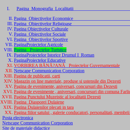
I.
Pagina
Monografia
Localitatii
Pagina
Obiectivelor
Economice
Pagina
Obiectivelor
Religioase
Pagina
Obiectivelor
Culturale
Pagina
Obiectivelor
Sociale
Pagina
Obiectivelor
Sportive
PaginaProiectelor
Agricole
Pagina
Proiectelor
Turistice
PaginaProiectelor
Istorice
Drumul
I
Roman
PaginaProiectelor
Educative
VORBIREA BÃNÃ?ANÃ
Proiectelor
Guvernamentale
Netscape Communication Corporation
Pagina
de
publicatii
,
carti
Magazin
on line
materiale
,
produse
si
ustensile
din
Dezesti
Pagina
de
evenimente
,
aniversari
,
concursuri
din
Dezesti
Pagina
de
evenimente
,
aniversari
,
concursuri
din
comuna
Farli
Pagina
Punctului
Muzeistic
al
localitatii
Dezesti
Pagina
Diasporei
Dulaiene
Pagina
Dulaienilor
plecati
in
tara
Pagina
fiilor
satului
,
galerie
conducatori
,
personalitati
,
membrii
Posta
electronica
Netscape Communication Corporation
Site de
materiale
didactice